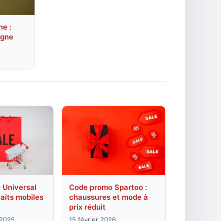
e :
igne
 Universal
Code promo Spartoo :
faits mobiles
chaussures et mode à
prix réduit
 2025
15 février 2026