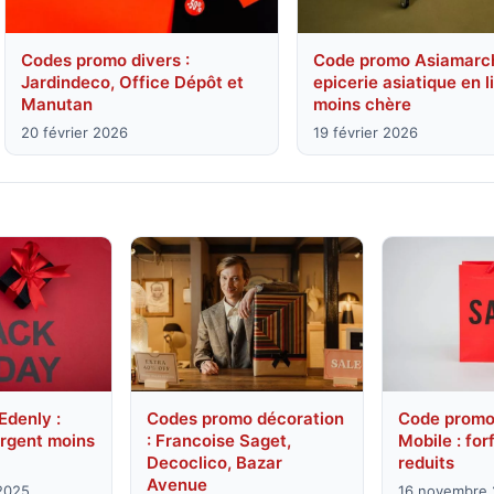
Codes promo divers :
Code promo Asiamarch
Jardindeco, Office Dépôt et
epicerie asiatique en l
Manutan
moins chère
20 février 2026
19 février 2026
Edenly :
Codes promo décoration
Code promo
argent moins
: Francoise Saget,
Mobile : for
Decoclico, Bazar
reduits
Avenue
2025
16 novembre